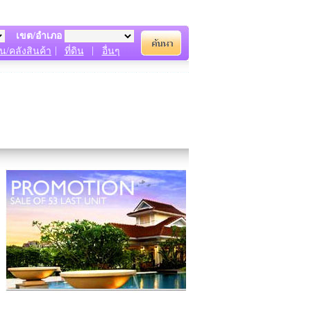
เขต/อำเภอ
|
|
น/คลังสินค้า
ที่ดิน
อื่นๆ