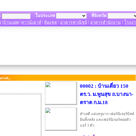
า
ในประเภท
ที่จังหวัด
|
|
|
|
|
|
ว
บ้านแฝด
ทาวน์เฮาส์
ห้องชุด
อาคารพาณิชย์
อาคารสำนักงาน
โรงงา
00002 : บ้านเดี่ยว 150
ตร.ว. ม.พูนสุข ถ.บางนา-
ตราด ก.ม.18
ทำเลดี แต่งหรูมาก เฟอร์นิเจอร์บิลท์
อินทั้งหลัง และเฟอร์นิเจอร์ลอยตัว
แอร์ 3 ตัว