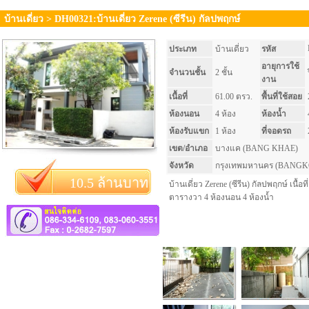
บ้านเดี่ยว > DH00321:บ้านเดี่ยว Zerene (ซีรีน) กัลปพฤกษ์
ประเภท
บ้านเดี่ยว
รหัส
อายุการใช้
จำนวนชั้น
2 ชั้น
งาน
เนื้อที่
61.00 ตรว.
พื้นที่ใช้สอย
ห้องนอน
4 ห้อง
ห้องน้ำ
ห้องรับแขก
1 ห้อง
ที่จอดรถ
เขต/อำเภอ
บางแค (BANG KHAE)
จังหวัด
กรุงเทพมหานคร (BANG
10.5 ล้านบาท
บ้านเดี่ยว Zerene (ซีรีน) กัลปพฤกษ์ เนื้อที
ตารางวา 4 ห้องนอน 4 ห้องน้ำ