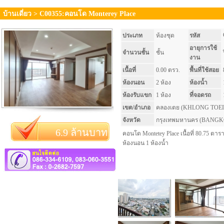
บ้านเดี่ยว > C00355:คอนโด Monterey Place
ประเภท
ห้องชุด
รหัส
อายุการใช้
จำนวนชั้น
ชั้น
งาน
เนื้อที่
0.00 ตรว.
พื้นที่ใช้สอย
ห้องนอน
2 ห้อง
ห้องน้ำ
ห้องรับแขก
1 ห้อง
ที่จอดรถ
เขต/อำเภอ
คลองเตย (KHLONG TOEI
จังหวัด
กรุงเทพมหานคร (BANG
6.9 ล้านบาท
คอนโด Montetey Place เนื้อที่ 80.75 ตา
ห้องนอน 1 ห้องน้ำ