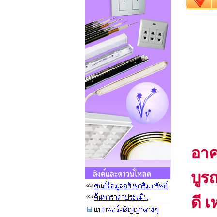
อาค
บูร
ดี 