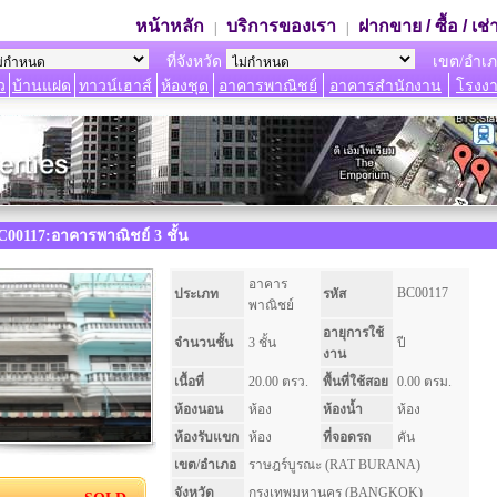
หน้าหลัก
บริการของเรา
ฝากขาย / ซื้อ / เช่
|
|
ที่จังหวัด
เขต/อำเ
ว
บ้านแฝด
ทาวน์เฮาส์
ห้องชุด
อาคารพาณิชย์
อาคารสำนักงาน
โรงงา
BC00117:อาคารพาณิชย์ 3 ชั้น
อาคาร
BC00117
ประเภท
รหัส
พาณิชย์
อายุการใช้
จำนวนชั้น
3 ชั้น
ปี
งาน
เนื้อที่
20.00 ตรว.
พื้นที่ใช้สอย
0.00 ตรม.
ห้องนอน
ห้อง
ห้องน้ำ
ห้อง
ห้องรับแขก
ห้อง
ที่จอดรถ
คัน
เขต/อำเภอ
ราษฎร์บูรณะ (RAT BURANA)
จังหวัด
กรุงเทพมหานคร (BANGKOK)