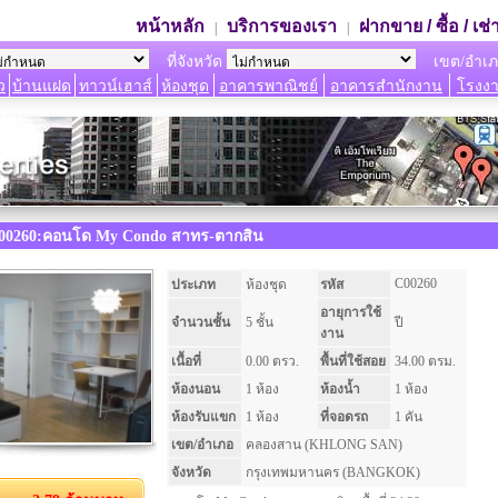
หน้าหลัก
บริการของเรา
ฝากขาย / ซื้อ / เช่
|
|
ที่จังหวัด
เขต/อำเ
ว
บ้านแฝด
ทาวน์เฮาส์
ห้องชุด
อาคารพาณิชย์
อาคารสำนักงาน
โรงงา
 C00260:คอนโด My Condo สาทร-ตากสิน
C00260
ประเภท
ห้องชุด
รหัส
อายุการใช้
จำนวนชั้น
5 ชั้น
ปี
งาน
เนื้อที่
0.00 ตรว.
พื้นที่ใช้สอย
34.00 ตรม.
ห้องนอน
1 ห้อง
ห้องน้ำ
1 ห้อง
ห้องรับแขก
1 ห้อง
ที่จอดรถ
1 คัน
เขต/อำเภอ
คลองสาน (KHLONG SAN)
จังหวัด
กรุงเทพมหานคร (BANGKOK)