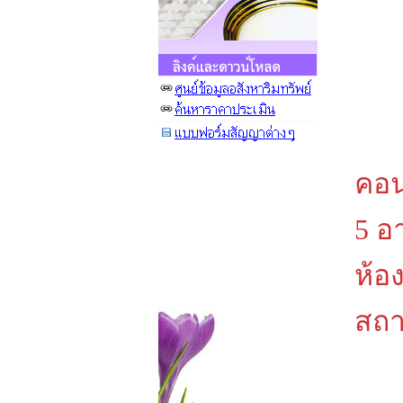
คอน
5 อ
ห้อ
สถา