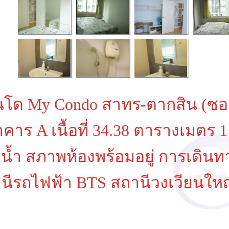
โด My Condo สาทร-ตากสิน (ซอยกร
าคาร A เนื้อที่ 34.38 ตารางเมตร 
งน้ำ สภาพห้องพร้อมอยู่ การเดิน
นีรถไฟฟ้า BTS สถานีวงเวียนให