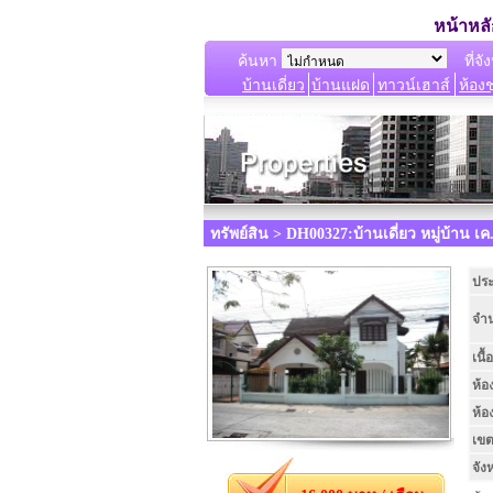
หน้าหล
ค้นหา
ที่จัง
บ้านเดี่ยว
บ้านแฝด
ทาวน์เฮาส์
ห้องช
ทรัพย์สิน > DH00327:บ้านเดี่ยว หมู่บ้าน 
ปร
จำน
เนื้อ
ห้อ
ห้อ
เขต
จัง